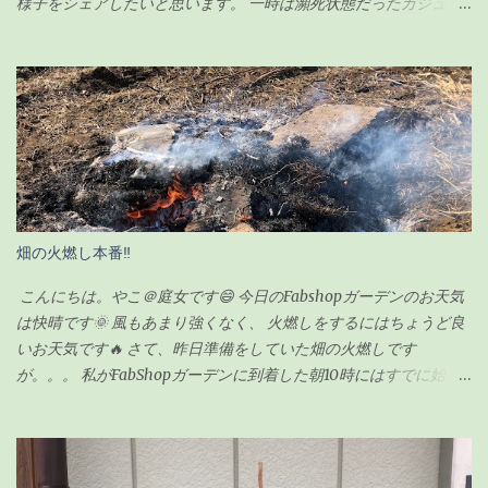
様子をシェアしたいと思います。 一時は瀕死状態だったガジュマ
ルですが（その時の記事は こちら ）、わずか100円のエナジード
リンク（栄養剤w）で無事に復活を遂げ、その後、順調に生長して
いました。 現在の様子がこちらです↓（2020年6月23日） ちなみ
に前回の記事の時（復活後）は、これくらいでした↓（2020年5月
17日） 見事に背が伸びて、葉っぱの数も増えました。 さすがに、
背が伸び過ぎてきたので「剪定」をすることにしました。 剪定を
するにあたり、ちょっと調べてみました。 ガジュマルの剪定のポ
イント 時期は5〜6月が良い 全体的に想定サイズよりも小さく剪定
する 切ったところは「癒合剤（ゆごうざい）」をつける 剪定後は
畑の火燃し本番‼
水分の蒸発量が減るので水やりは控えめにする ざっとこんな感じ
でした。 ガジュマルの剪定の時期 ガジュマルの剪定は種類が2つ
こんにちは。やこ＠庭女です😄 今日のFabshopガーデンのお天気
あるようです。 「 切り戻し 」 と言って、必要ない枝を切って形を
は快晴です🌞 風もあまり強くなく、 火燃しをするにはちょうど良
整えるものと、 「 丸坊主 」 と言って、枝を全部切り落として幹だ
いお天気です🔥 さて、昨日準備をしていた畑の火燃しです
けの状態にするものとがあり、今回のウチのガジュマルの場合
が。。。 私がFabShopガーデンに到着した朝10時にはすでに始ま
は、形を整えるのが目的なので「切り戻し」という作業になりま
っていました💦 というのも、 畑の師匠が朝寒いのにも関わらず、
す。 剪定の時期も適した時期があるらしく、 切り戻しの場合、
7時から作業を始めてくれていました😅 師匠！ありがとうございま
5〜6月が適している ようです。 6月って・・今じゃん！！って事
す🙏 昨日集めた雑草や木の枝などはほとんど灰になっていました❗
で、ちょうど良いタイミングでした。 ちなみに「丸坊主」の場合
私もまだ集めきれていなかった雑草をかき集めてきて、 火燃しに