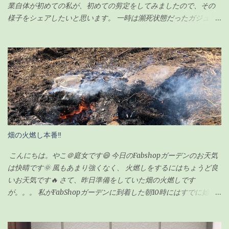
業自体が初めての私が、初めての剪定をしてみましたので、その
様子をシェアしたいと思います。 一時は瀕死状態だったガジュマ
ルですが（その時の記事は こちら ）、わずか100円のエナジード
リンク（栄養剤w）で無事に復活を遂げ、その後、順調に生長して
いました。 現在の様子がこちらです↓（2020年6月23日） ちなみ
に前回の記事の時（復活後）は、これくらいでした↓（2020年5月
17日） 見事に背が伸びて、葉っぱの数も増えました。 さすがに、
背が伸び過ぎてきたので「剪定」をすることにしました。 剪定を
するにあたり、ちょっと調べてみました。 ガジュマルの剪定のポ
イント 時期は5〜6月が良い 全体的に想定サイズよりも小さく剪定
する 切ったところは「癒合剤（ゆごうざい）」をつける 剪定後は
畑の火燃し本番‼
水分の蒸発量が減るので水やりは控えめにする ざっとこんな感じ
でした。 ガジュマルの剪定の時期 ガジュマルの剪定は種類が2つ
こんにちは。やこ＠庭女です😄 今日のFabshopガーデンのお天気
あるようです。 「 切り戻し 」 と言って、必要ない枝を切って形を
は快晴です🌞 風もあまり強くなく、 火燃しをするにはちょうど良
整えるものと、 「 丸坊主 」 と言って、枝を全部切り落として幹だ
いお天気です🔥 さて、昨日準備をしていた畑の火燃しです
けの状態にするものとがあり、今回のウチのガジュマルの場合
が。。。 私がFabShopガーデンに到着した朝10時にはすでに始ま
は、形を整えるのが目的なので「切り戻し」という作業になりま
っていました💦 というのも、 畑の師匠が朝寒いのにも関わらず、
す。 剪定の時期も適した時期があるらしく、 切り戻しの場合、
7時から作業を始めてくれていました😅 師匠！ありがとうございま
5〜6月が適している ようです。 6月って・・今じゃん！！って事