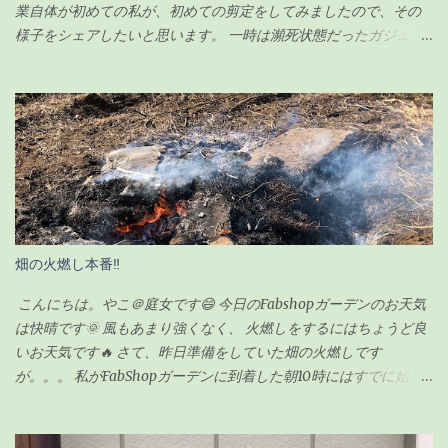
業自体が初めての私が、初めての剪定をしてみましたので、その
様子をシェアしたいと思います。 一時は瀕死状態だったガジュマ
ルですが（その時の記事は こちら ）、わずか100円のエナジード
リンク（栄養剤w）で無事に復活を遂げ、その後、順調に生長して
いました。 現在の様子がこちらです↓（2020年6月23日） ちなみ
に前回の記事の時（復活後）は、これくらいでした↓（2020年5月
17日） 見事に背が伸びて、葉っぱの数も増えました。 さすがに、
背が伸び過ぎてきたので「剪定」をすることにしました。 剪定を
するにあたり、ちょっと調べてみました。 ガジュマルの剪定のポ
イント 時期は5〜6月が良い 全体的に想定サイズよりも小さく剪定
する 切ったところは「癒合剤（ゆごうざい）」をつける 剪定後は
畑の火燃し本番‼
水分の蒸発量が減るので水やりは控えめにする ざっとこんな感じ
でした。 ガジュマルの剪定の時期 ガジュマルの剪定は種類が2つ
こんにちは。やこ＠庭女です😄 今日のFabshopガーデンのお天気
あるようです。 「 切り戻し 」 と言って、必要ない枝を切って形を
は快晴です🌞 風もあまり強くなく、 火燃しをするにはちょうど良
整えるものと、 「 丸坊主 」 と言って、枝を全部切り落として幹だ
いお天気です🔥 さて、昨日準備をしていた畑の火燃しです
けの状態にするものとがあり、今回のウチのガジュマルの場合
が。。。 私がFabShopガーデンに到着した朝10時にはすでに始ま
は、形を整えるのが目的なので「切り戻し」という作業になりま
っていました💦 というのも、 畑の師匠が朝寒いのにも関わらず、
す。 剪定の時期も適した時期があるらしく、 切り戻しの場合、
7時から作業を始めてくれていました😅 師匠！ありがとうございま
5〜6月が適している ようです。 6月って・・今じゃん！！って事