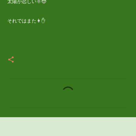
太陽が恋しい🌞😍
それではまた👩✋
コ
メ
ン
ト