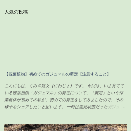
人気の投稿
【観葉植物】初めてのガジュマルの剪定【注意すること】
こんにちは、くみ＠庭女（にわじょ）です。 今回は、いま育てて
いる観葉植物「ガジュマル」の剪定について、「剪定」という作
業自体が初めての私が、初めての剪定をしてみましたので、その
様子をシェアしたいと思います。 一時は瀕死状態だったガジュマ
ルですが（その時の記事は こちら ）、わずか100円のエナジード
リンク（栄養剤w）で無事に復活を遂げ、その後、順調に生長して
いました。 現在の様子がこちらです↓（2020年6月23日） ちなみ