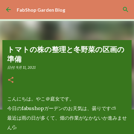
スキップしてメイン コンテンツに移動
FabShop Garden Blog
トマトの株の整理と冬野菜の区画の
準備
日付:
9月 11, 2021
こんにちは。やこ＠庭女です。
今日のfabushopガーデンのお天気は、曇りです⛅
最近は雨の日が多くて、畑の作業がなかないか進みませ
ん💦