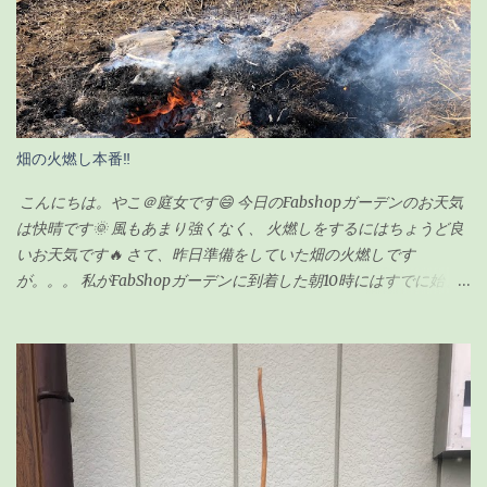
に前回の記事の時（復活後）は、これくらいでした↓（2020年5月
17日） 見事に背が伸びて、葉っぱの数も増えました。 さすがに、
背が伸び過ぎてきたので「剪定」をすることにしました。 剪定を
するにあたり、ちょっと調べてみました。 ガジュマルの剪定のポ
イント 時期は5〜6月が良い 全体的に想定サイズよりも小さく剪定
する 切ったところは「癒合剤（ゆごうざい）」をつける 剪定後は
畑の火燃し本番‼
水分の蒸発量が減るので水やりは控えめにする ざっとこんな感じ
でした。 ガジュマルの剪定の時期 ガジュマルの剪定は種類が2つ
こんにちは。やこ＠庭女です😄 今日のFabshopガーデンのお天気
あるようです。 「 切り戻し 」 と言って、必要ない枝を切って形を
は快晴です🌞 風もあまり強くなく、 火燃しをするにはちょうど良
整えるものと、 「 丸坊主 」 と言って、枝を全部切り落として幹だ
いお天気です🔥 さて、昨日準備をしていた畑の火燃しです
けの状態にするものとがあり、今回のウチのガジュマルの場合
が。。。 私がFabShopガーデンに到着した朝10時にはすでに始ま
は、形を整えるのが目的なので「切り戻し」という作業になりま
っていました💦 というのも、 畑の師匠が朝寒いのにも関わらず、
す。 剪定の時期も適した時期があるらしく、 切り戻しの場合、
7時から作業を始めてくれていました😅 師匠！ありがとうございま
5〜6月が適している ようです。 6月って・・今じゃん！！って事
す🙏 昨日集めた雑草や木の枝などはほとんど灰になっていました❗
で、ちょうど良いタイミングでした。 ちなみに「丸坊主」の場合
私もまだ集めきれていなかった雑草をかき集めてきて、 火燃しに
は、回復するのに時間がかかるので、5月くらいにした方が良いみ
参加しましたよ👍 お昼頃にはほとんどのものを燃やし終わり、 後
たいです。 癒合剤って何？必要なの？ 初めて聞く言葉だったので
は自然に火が消えるのを待つだけです。 炎は見えませんが、 まだ
調べてみました。 雑菌を防ぐ為の保護剤のようなもの 切り口から
中のほうは火がくすぶっている状態です🔥 この後はたまに灰を広
水分や養分が流れないようにする為のもの 人間でいう「かさぶ