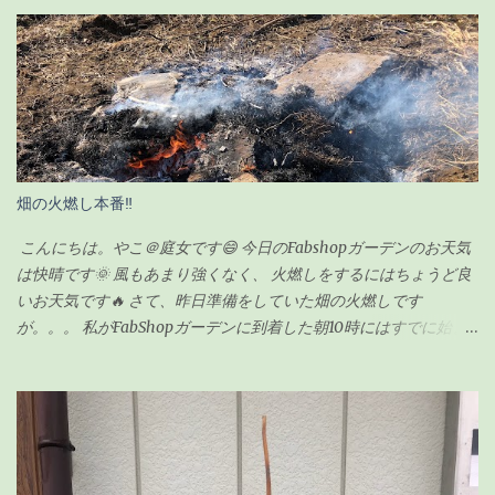
リンク（栄養剤w）で無事に復活を遂げ、その後、順調に生長して
いました。 現在の様子がこちらです↓（2020年6月23日） ちなみ
に前回の記事の時（復活後）は、これくらいでした↓（2020年5月
17日） 見事に背が伸びて、葉っぱの数も増えました。 さすがに、
背が伸び過ぎてきたので「剪定」をすることにしました。 剪定を
するにあたり、ちょっと調べてみました。 ガジュマルの剪定のポ
イント 時期は5〜6月が良い 全体的に想定サイズよりも小さく剪定
する 切ったところは「癒合剤（ゆごうざい）」をつける 剪定後は
畑の火燃し本番‼
水分の蒸発量が減るので水やりは控えめにする ざっとこんな感じ
でした。 ガジュマルの剪定の時期 ガジュマルの剪定は種類が2つ
こんにちは。やこ＠庭女です😄 今日のFabshopガーデンのお天気
あるようです。 「 切り戻し 」 と言って、必要ない枝を切って形を
は快晴です🌞 風もあまり強くなく、 火燃しをするにはちょうど良
整えるものと、 「 丸坊主 」 と言って、枝を全部切り落として幹だ
いお天気です🔥 さて、昨日準備をしていた畑の火燃しです
けの状態にするものとがあり、今回のウチのガジュマルの場合
が。。。 私がFabShopガーデンに到着した朝10時にはすでに始ま
は、形を整えるのが目的なので「切り戻し」という作業になりま
っていました💦 というのも、 畑の師匠が朝寒いのにも関わらず、
す。 剪定の時期も適した時期があるらしく、 切り戻しの場合、
7時から作業を始めてくれていました😅 師匠！ありがとうございま
5〜6月が適している ようです。 6月って・・今じゃん！！って事
す🙏 昨日集めた雑草や木の枝などはほとんど灰になっていました❗
で、ちょうど良いタイミングでした。 ちなみに「丸坊主」の場合
私もまだ集めきれていなかった雑草をかき集めてきて、 火燃しに
は、回復するのに時間がかかるので、5月くらいにした方が良いみ
参加しましたよ👍 お昼頃にはほとんどのものを燃やし終わり、 後
たいです。 癒合剤って何？必要なの？ 初めて聞く言葉だったので
は自然に火が消えるのを待つだけです。 炎は見えませんが、 まだ