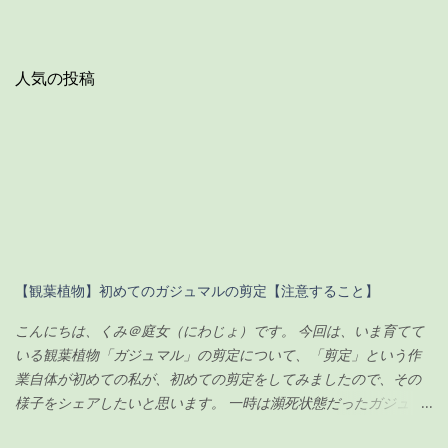
人気の投稿
【観葉植物】初めてのガジュマルの剪定【注意すること】
こんにちは、くみ＠庭女（にわじょ）です。 今回は、いま育てて
いる観葉植物「ガジュマル」の剪定について、「剪定」という作
業自体が初めての私が、初めての剪定をしてみましたので、その
様子をシェアしたいと思います。 一時は瀕死状態だったガジュマ
ルですが（その時の記事は こちら ）、わずか100円のエナジード