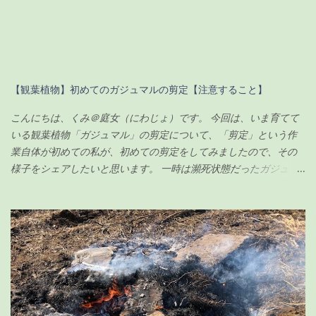
【観葉植物】初めてのガジュマルの剪定【注意すること】
こんにちは、くみ＠庭女（にわじょ）です。 今回は、いま育てて
いる観葉植物「ガジュマル」の剪定について、「剪定」という作
業自体が初めての私が、初めての剪定をしてみましたので、その
様子をシェアしたいと思います。 一時は瀕死状態だったガジュマ
ルですが（その時の記事は こちら ）、わずか100円のエナジード
リンク（栄養剤w）で無事に復活を遂げ、その後、順調に生長して
いました。 現在の様子がこちらです↓（2020年6月23日） ちなみ
に前回の記事の時（復活後）は、これくらいでした↓（2020年5月
17日） 見事に背が伸びて、葉っぱの数も増えました。 さすがに、
背が伸び過ぎてきたので「剪定」をすることにしました。 剪定を
するにあたり、ちょっと調べてみました。 ガジュマルの剪定のポ
イント 時期は5〜6月が良い 全体的に想定サイズよりも小さく剪定