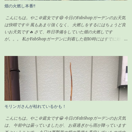
する 切ったところは「癒合剤（ゆごうざい）」をつける 剪定後は
畑の火燃し本番‼
水分の蒸発量が減るので水やりは控えめにする ざっとこんな感じ
でした。 ガジュマルの剪定の時期 ガジュマルの剪定は種類が2つ
こんにちは。やこ＠庭女です😄 今日のFabshopガーデンのお天気
あるようです。 「 切り戻し 」 と言って、必要ない枝を切って形を
は快晴です🌞 風もあまり強くなく、 火燃しをするにはちょうど良
整えるものと、 「 丸坊主 」 と言って、枝を全部切り落として幹だ
いお天気です🔥 さて、昨日準備をしていた畑の火燃しです
けの状態にするものとがあり、今回のウチのガジュマルの場合
が。。。 私がFabShopガーデンに到着した朝10時にはすでに始ま
は、形を整えるのが目的なので「切り戻し」という作業になりま
っていました💦 というのも、 畑の師匠が朝寒いのにも関わらず、
す。 剪定の時期も適した時期があるらしく、 切り戻しの場合、
7時から作業を始めてくれていました😅 師匠！ありがとうございま
5〜6月が適している ようです。 6月って・・今じゃん！！って事
す🙏 昨日集めた雑草や木の枝などはほとんど灰になっていました❗
で、ちょうど良いタイミングでした。 ちなみに「丸坊主」の場合
私もまだ集めきれていなかった雑草をかき集めてきて、 火燃しに
は、回復するのに時間がかかるので、5月くらいにした方が良いみ
参加しましたよ👍 お昼頃にはほとんどのものを燃やし終わり、 後
たいです。 癒合剤って何？必要なの？ 初めて聞く言葉だったので
は自然に火が消えるのを待つだけです。 炎は見えませんが、 まだ
調べてみました。 雑菌を防ぐ為の保護剤のようなもの 切り口から
中のほうは火がくすぶっている状態です🔥 この後はたまに灰を広
水分や養分が流れないようにする為のもの 人間でいう「かさぶ
げながら自然に鎮火するのを、 土お越しをしながら待ちます✋ 灰
た」のような役割をする なるほど！これは必要だよね！って事
に水をかけない理由としては、 この灰はじゃが芋を植えるとき
モリンガさんが枯れているかも！
で、ホームセンターへ癒合剤とやらを買いに出かけました。
に、 切り口につけたり、 畑にまいて土に漉き込んで利用するため
・・・が！癒合剤と言う商品名のものが見つからず、ググりまし
です。 循環農業？というやつなのでしょうかね😁 それではまた👩
こんにちは。やこ＠庭女です😀 今日のFabShopガーデンのお天気
た。 「 カルスメイト 」 という商品名のものが見つかったので、手
✋
は、 午前中は曇っていましたが、 お昼過ぎから雨が降っています
にとって値段を確認。 意外とお...