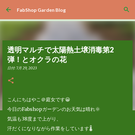
スキップしてメイン コンテンツに移動
FabShop Garden Blog
透明マルチで太陽熱土壌消毒第2
弾！とオクラの花
日付:
7月 29, 2023
こんにちはやこ＠庭女です😀
今日のFabshopガーデンのお天気は晴れ🌞
気温も38度まで上がり、
汗だくになりながら作業をしています🌡