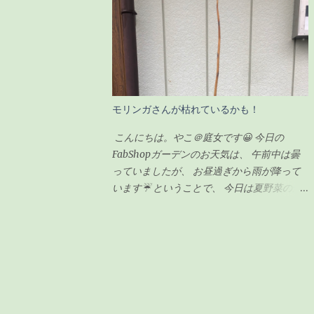
感じでした。 ガジュマルの剪定の時期 ガジ
匠が朝寒いのにも関わらず、 7時から作業を
ュマルの剪定は種類が2つあるようです。 「
始めてくれていました😅 師匠！ありがとう
切り戻し 」 と言って、必要ない枝を切って
ございます🙏 昨日集めた雑草や木の枝など
形を整えるものと、 「 丸坊主 」 と言って、
はほとんど灰になっていました❗ 私もまだ集
枝を全部切り落として幹だけの状態にするも
めきれていなかった雑草をかき集めてきて、
のとがあり、今回のウチのガジュマルの場合
火燃しに参加しましたよ👍 お昼頃にはほと
モリンガさんが枯れているかも！
は、形を整えるのが目的なので「切り戻し」
んどのものを燃やし終わり、 後は自然に火
という作業になります。 剪定の時期も適し
が消えるのを待つだけです。 炎は見えませ
こんにちは。やこ＠庭女です😀 今日の
た時期があるらしく、 切り戻しの場合、5〜
んが、 まだ中のほうは火がくすぶっている
FabShopガーデンのお天気は、 午前中は曇
6月が適している ようです。 6月って・・今
状態です🔥 この後はたまに灰を広げながら
っていましたが、 お昼過ぎから雨が降って
じゃん！！って事で、ちょうど良いタイミン
自然に鎮火するのを、 土お越しをしながら
います☔ ということで、 今日は夏野菜の畑
グでした。 ちなみに「丸坊主」の場合は、
待ちます✋ 灰に水をかけない理由としては、
の準備を予定していたのですが、 予定変更
回復するのに時間がかかるので、5月くらい
この灰はじゃが芋を植えるときに、 切り口
😅 越冬を終えて、 FabShopガーデンの前で
にした方が良いみたいです。 癒合剤って
につけたり、 畑にまいて土に漉き込んで利
毎日日向ぼっこをしているモリンガさんの幹
何？必要なの？ 初めて聞く言葉だったので
用するためです。 循環農業？というやつな
が、 オレンジ色というか、 黄色っぽい色に
調べてみました。 雑菌を防ぐ為の保護剤の
のでしょうかね😁 それではまた👩✋
変色してしまったので枯れてしまったのかし
ようなもの 切り口から水分や養分が流れな
らという不安に😰 よくわからないので、 植
いようにする為のもの 人間でいう「かさぶ
木鉢を一回り大きいサイズにするために、