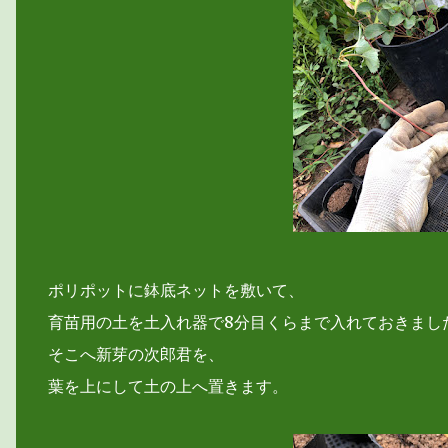
ポリポットに鉢底ネットを敷いて、
育苗用の土を土入れ器で8分目くらまで入れておきまし
そこへ新芽の次郎君を、
葉を上にして土の上へ置きます。