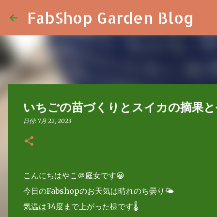
FabShop Garden Blog
いちごの苗づくりとスイカの摘果と
日付:
7月 22, 2023
こんにちはやこ＠庭女です😀
今日のFabshopのお天気は晴れのち曇り🌤
気温は34度まで上がった様です🌡