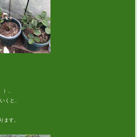
。）、
いくと、
ります。