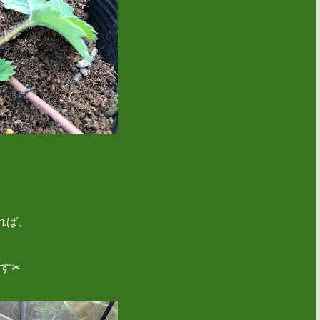
れば、
す✂