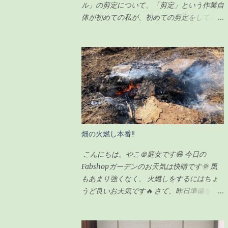
ル」の剪定について、「剪定」という作業自
体が初めての私が、初めての剪定をしてみま
したので、その様子をシェアしたいと思いま
す。 一時は瀕死状態だったガジュマルです
が（その時の記事は こちら ）、わずか100
円のエナジードリンク（栄養剤w）で無事に
復活を遂げ、その後、順調に生長していまし
た。 現在の様子がこちらです↓（2020年6月
23日） ちなみに前回の記事の時（復活後）
は、これくらいでした↓（2020年5月17日）
見事に背が伸びて、葉っぱの数も増えまし
畑の火燃し本番‼
た。 さすがに、背が伸び過ぎてきたので
「剪定」をすることにしました。 剪定をす
こんにちは。やこ＠庭女です😄 今日の
るにあたり、ちょっと調べてみました。 ガ
Fabshopガーデンのお天気は快晴です🌞 風
ジュマルの剪定のポイント 時期は5〜6月が
もあまり強くなく、 火燃しをするにはちょ
良い 全体的に想定サイズよりも小さく剪定
うど良いお天気です🔥 さて、昨日準備をし
する 切ったところは「癒合剤（ゆごうざ
ていた畑の火燃しですが。。。 私が
い）」をつける 剪定後は水分の蒸発量が減
FabShopガーデンに到着した朝10時にはすで
るので水やりは控えめにする ざっとこんな
に始まっていました💦 というのも、 畑の師