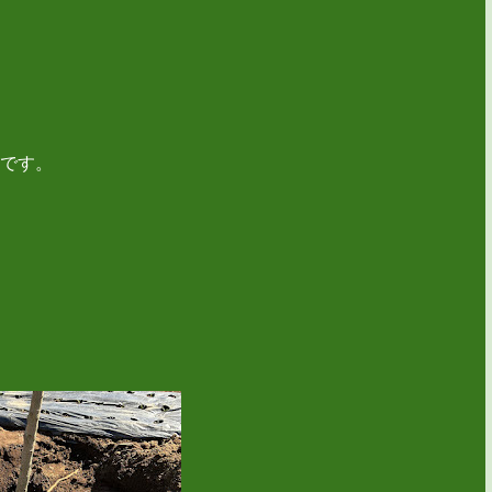
です。
。