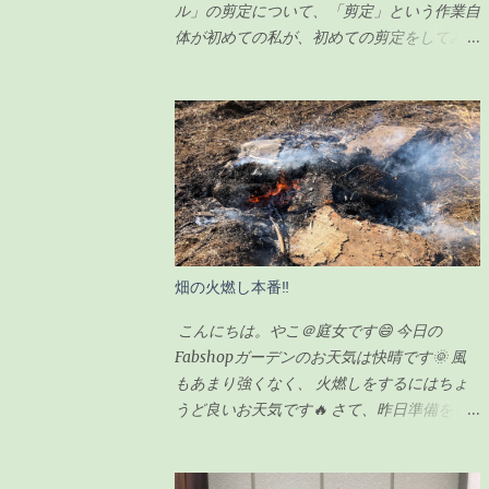
ル」の剪定について、「剪定」という作業自
体が初めての私が、初めての剪定をしてみま
したので、その様子をシェアしたいと思いま
す。 一時は瀕死状態だったガジュマルです
が（その時の記事は こちら ）、わずか100
円のエナジードリンク（栄養剤w）で無事に
復活を遂げ、その後、順調に生長していまし
た。 現在の様子がこちらです↓（2020年6月
23日） ちなみに前回の記事の時（復活後）
は、これくらいでした↓（2020年5月17日）
見事に背が伸びて、葉っぱの数も増えまし
畑の火燃し本番‼
た。 さすがに、背が伸び過ぎてきたので
「剪定」をすることにしました。 剪定をす
こんにちは。やこ＠庭女です😄 今日の
るにあたり、ちょっと調べてみました。 ガ
Fabshopガーデンのお天気は快晴です🌞 風
ジュマルの剪定のポイント 時期は5〜6月が
もあまり強くなく、 火燃しをするにはちょ
良い 全体的に想定サイズよりも小さく剪定
うど良いお天気です🔥 さて、昨日準備をし
する 切ったところは「癒合剤（ゆごうざ
ていた畑の火燃しですが。。。 私が
い）」をつける 剪定後は水分の蒸発量が減
FabShopガーデンに到着した朝10時にはすで
るので水やりは控えめにする ざっとこんな
に始まっていました💦 というのも、 畑の師