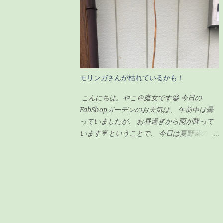
感じでした。 ガジュマルの剪定の時期 ガジ
匠が朝寒いのにも関わらず、 7時から作業を
ュマルの剪定は種類が2つあるようです。 「
始めてくれていました😅 師匠！ありがとう
切り戻し 」 と言って、必要ない枝を切って
ございます🙏 昨日集めた雑草や木の枝など
形を整えるものと、 「 丸坊主 」 と言って、
はほとんど灰になっていました❗ 私もまだ集
枝を全部切り落として幹だけの状態にするも
めきれていなかった雑草をかき集めてきて、
のとがあり、今回のウチのガジュマルの場合
火燃しに参加しましたよ👍 お昼頃にはほと
モリンガさんが枯れているかも！
は、形を整えるのが目的なので「切り戻し」
んどのものを燃やし終わり、 後は自然に火
という作業になります。 剪定の時期も適し
が消えるのを待つだけです。 炎は見えませ
こんにちは。やこ＠庭女です😀 今日の
た時期があるらしく、 切り戻しの場合、5〜
んが、 まだ中のほうは火がくすぶっている
FabShopガーデンのお天気は、 午前中は曇
6月が適している ようです。 6月って・・今
状態です🔥 この後はたまに灰を広げながら
っていましたが、 お昼過ぎから雨が降って
じゃん！！って事で、ちょうど良いタイミン
自然に鎮火するのを、 土お越しをしながら
います☔ ということで、 今日は夏野菜の畑
グでした。 ちなみに「丸坊主」の場合は、
待ちます✋ 灰に水をかけない理由としては、
の準備を予定していたのですが、 予定変更
回復するのに時間がかかるので、5月くらい
この灰はじゃが芋を植えるときに、 切り口
😅 越冬を終えて、 FabShopガーデンの前で
にした方が良いみたいです。 癒合剤って
につけたり、 畑にまいて土に漉き込んで利
毎日日向ぼっこをしているモリンガさんの幹
何？必要なの？ 初めて聞く言葉だったので
用するためです。 循環農業？というやつな
が、 オレンジ色というか、 黄色っぽい色に
調べてみました。 雑菌を防ぐ為の保護剤の
のでしょうかね😁 それではまた👩✋
変色してしまったので枯れてしまったのかし
ようなもの 切り口から水分や養分が流れな
らという不安に😰 よくわからないので、 植
いようにする為のもの 人間でいう「かさぶ
木鉢を一回り大きいサイズにするために、