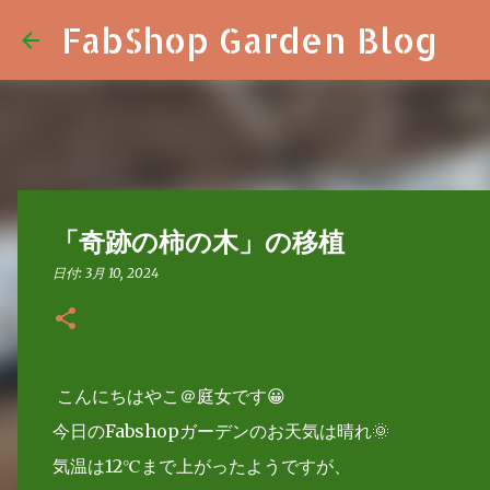
FabShop Garden Blog
「奇跡の柿の木」の移植
日付:
3月 10, 2024
こんにちはやこ＠庭女です😀
今日のFabshopガーデンのお天気は晴れ🌞
気温は12℃まで上がったようですが、