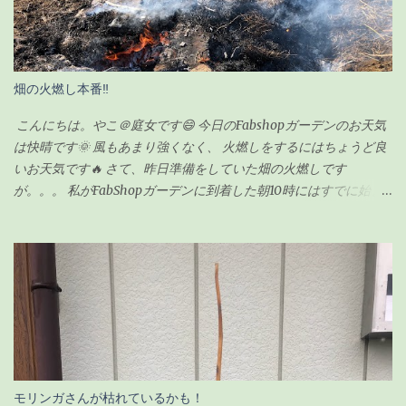
背が伸び過ぎてきたので「剪定」をすることにしました。 剪定を
するにあたり、ちょっと調べてみました。 ガジュマルの剪定のポ
イント 時期は5〜6月が良い 全体的に想定サイズよりも小さく剪定
する 切ったところは「癒合剤（ゆごうざい）」をつける 剪定後は
畑の火燃し本番‼
水分の蒸発量が減るので水やりは控えめにする ざっとこんな感じ
でした。 ガジュマルの剪定の時期 ガジュマルの剪定は種類が2つ
こんにちは。やこ＠庭女です😄 今日のFabshopガーデンのお天気
あるようです。 「 切り戻し 」 と言って、必要ない枝を切って形を
は快晴です🌞 風もあまり強くなく、 火燃しをするにはちょうど良
整えるものと、 「 丸坊主 」 と言って、枝を全部切り落として幹だ
いお天気です🔥 さて、昨日準備をしていた畑の火燃しです
けの状態にするものとがあり、今回のウチのガジュマルの場合
が。。。 私がFabShopガーデンに到着した朝10時にはすでに始ま
は、形を整えるのが目的なので「切り戻し」という作業になりま
っていました💦 というのも、 畑の師匠が朝寒いのにも関わらず、
す。 剪定の時期も適した時期があるらしく、 切り戻しの場合、
7時から作業を始めてくれていました😅 師匠！ありがとうございま
5〜6月が適している ようです。 6月って・・今じゃん！！って事
す🙏 昨日集めた雑草や木の枝などはほとんど灰になっていました❗
で、ちょうど良いタイミングでした。 ちなみに「丸坊主」の場合
私もまだ集めきれていなかった雑草をかき集めてきて、 火燃しに
は、回復するのに時間がかかるので、5月くらいにした方が良いみ
参加しましたよ👍 お昼頃にはほとんどのものを燃やし終わり、 後
たいです。 癒合剤って何？必要なの？ 初めて聞く言葉だったので
は自然に火が消えるのを待つだけです。 炎は見えませんが、 まだ
調べてみました。 雑菌を防ぐ為の保護剤のようなもの 切り口から
中のほうは火がくすぶっている状態です🔥 この後はたまに灰を広
水分や養分が流れないようにする為のもの 人間でいう「かさぶ
げながら自然に鎮火するのを、 土お越しをしながら待ちます✋ 灰
た」のような役割をする なるほど！これは必要だよね！って事
に水をかけない理由としては、 この灰はじゃが芋を植えるとき
モリンガさんが枯れているかも！
で、ホームセンターへ癒合剤とやらを買いに出かけました。