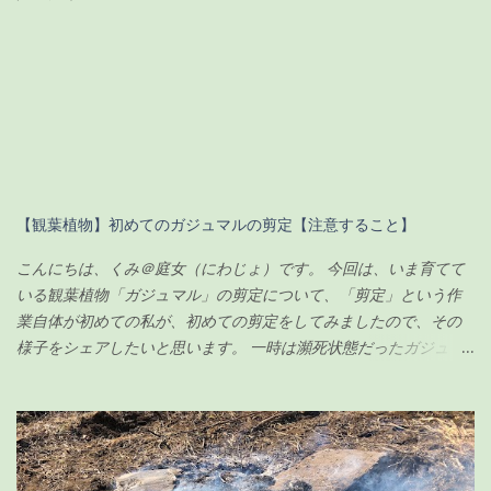
【観葉植物】初めてのガジュマルの剪定【注意すること】
こんにちは、くみ＠庭女（にわじょ）です。 今回は、いま育てて
いる観葉植物「ガジュマル」の剪定について、「剪定」という作
業自体が初めての私が、初めての剪定をしてみましたので、その
様子をシェアしたいと思います。 一時は瀕死状態だったガジュマ
ルですが（その時の記事は こちら ）、わずか100円のエナジード
リンク（栄養剤w）で無事に復活を遂げ、その後、順調に生長して
いました。 現在の様子がこちらです↓（2020年6月23日） ちなみ
に前回の記事の時（復活後）は、これくらいでした↓（2020年5月
17日） 見事に背が伸びて、葉っぱの数も増えました。 さすがに、