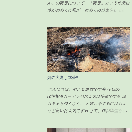
ル」の剪定について、「剪定」という作業自
体が初めての私が、初めての剪定をしてみま
したので、その様子をシェアしたいと思いま
す。 一時は瀕死状態だったガジュマルです
が（その時の記事は こちら ）、わずか100
円のエナジードリンク（栄養剤w）で無事に
復活を遂げ、その後、順調に生長していまし
た。 現在の様子がこちらです↓（2020年6月
23日） ちなみに前回の記事の時（復活後）
は、これくらいでした↓（2020年5月17日）
見事に背が伸びて、葉っぱの数も増えまし
畑の火燃し本番‼
た。 さすがに、背が伸び過ぎてきたので
「剪定」をすることにしました。 剪定をす
こんにちは。やこ＠庭女です😄 今日の
るにあたり、ちょっと調べてみました。 ガ
Fabshopガーデンのお天気は快晴です🌞 風
ジュマルの剪定のポイント 時期は5〜6月が
もあまり強くなく、 火燃しをするにはちょ
良い 全体的に想定サイズよりも小さく剪定
うど良いお天気です🔥 さて、昨日準備をし
する 切ったところは「癒合剤（ゆごうざ
ていた畑の火燃しですが。。。 私が
い）」をつける 剪定後は水分の蒸発量が減
FabShopガーデンに到着した朝10時にはすで
るので水やりは控えめにする ざっとこんな
に始まっていました💦 というのも、 畑の師