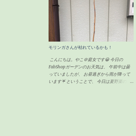
感じでした。 ガジュマルの剪定の時期 ガジ
匠が朝寒いのにも関わらず、 7時から作業を
ュマルの剪定は種類が2つあるようです。 「
始めてくれていました😅 師匠！ありがとう
切り戻し 」 と言って、必要ない枝を切って
ございます🙏 昨日集めた雑草や木の枝など
形を整えるものと、 「 丸坊主 」 と言って、
はほとんど灰になっていました❗ 私もまだ集
枝を全部切り落として幹だけの状態にするも
めきれていなかった雑草をかき集めてきて、
のとがあり、今回のウチのガジュマルの場合
火燃しに参加しましたよ👍 お昼頃にはほと
モリンガさんが枯れているかも！
は、形を整えるのが目的なので「切り戻し」
んどのものを燃やし終わり、 後は自然に火
という作業になります。 剪定の時期も適し
が消えるのを待つだけです。 炎は見えませ
こんにちは。やこ＠庭女です😀 今日の
た時期があるらしく、 切り戻しの場合、5〜
んが、 まだ中のほうは火がくすぶっている
FabShopガーデンのお天気は、 午前中は曇
6月が適している ようです。 6月って・・今
状態です🔥 この後はたまに灰を広げながら
っていましたが、 お昼過ぎから雨が降って
じゃん！！って事で、ちょうど良いタイミン
自然に鎮火するのを、 土お越しをしながら
います☔ ということで、 今日は夏野菜の畑
グでした。 ちなみに「丸坊主」の場合は、
待ちます✋ 灰に水をかけない理由としては、
の準備を予定していたのですが、 予定変更
回復するのに時間がかかるので、5月くらい
この灰はじゃが芋を植えるときに、 切り口
😅 越冬を終えて、 FabShopガーデンの前で
にした方が良いみたいです。 癒合剤って
につけたり、 畑にまいて土に漉き込んで利
毎日日向ぼっこをしているモリンガさんの幹
何？必要なの？ 初めて聞く言葉だったので
用するためです。 循環農業？というやつな
が、 オレンジ色というか、 黄色っぽい色に
調べてみました。 雑菌を防ぐ為の保護剤の
のでしょうかね😁 それではまた👩✋
変色してしまったので枯れてしまったのかし
ようなもの 切り口から水分や養分が流れな
らという不安に😰 よくわからないので、 植
いようにする為のもの 人間でいう「かさぶ
木鉢を一回り大きいサイズにするために、