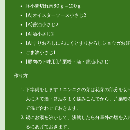
豚小間切れ肉80ｇ～100ｇ
[A]オイスターソース小さじ2
[A]醤油小さじ2
[A]酒小さじ2
[A]すりおろしにんにくとすりおろしショウガお
ごま油小さじ1
[豚肉の下味用]片栗粉・酒・醤油小さじ1
作り方
下準備をします！ニンニクの芽は花芽の部分を切
大にきて酒・醤油をよく揉みこんでから、片栗粉を
て混ぜ合わせておきます。
鍋にお湯を沸かして、沸騰したら分量外の塩を入
るにあげておきます。