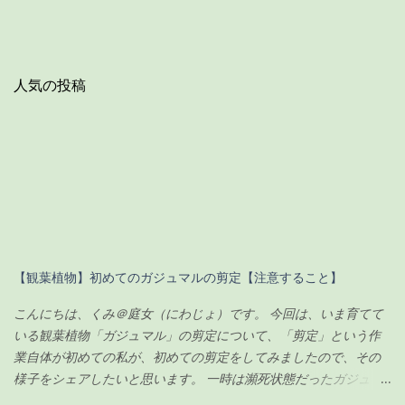
人気の投稿
【観葉植物】初めてのガジュマルの剪定【注意すること】
こんにちは、くみ＠庭女（にわじょ）です。 今回は、いま育てて
いる観葉植物「ガジュマル」の剪定について、「剪定」という作
業自体が初めての私が、初めての剪定をしてみましたので、その
様子をシェアしたいと思います。 一時は瀕死状態だったガジュマ
ルですが（その時の記事は こちら ）、わずか100円のエナジード