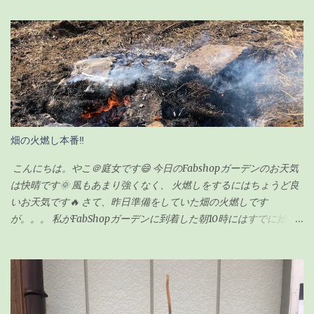
リンク（栄養剤w）で無事に復活を遂げ、その後、順調に生長して
いました。 現在の様子がこちらです↓（2020年6月23日） ちなみ
に前回の記事の時（復活後）は、これくらいでした↓（2020年5月
17日） 見事に背が伸びて、葉っぱの数も増えました。 さすがに、
背が伸び過ぎてきたので「剪定」をすることにしました。 剪定を
するにあたり、ちょっと調べてみました。 ガジュマルの剪定のポ
イント 時期は5〜6月が良い 全体的に想定サイズよりも小さく剪定
する 切ったところは「癒合剤（ゆごうざい）」をつける 剪定後は
畑の火燃し本番‼
水分の蒸発量が減るので水やりは控えめにする ざっとこんな感じ
でした。 ガジュマルの剪定の時期 ガジュマルの剪定は種類が2つ
こんにちは。やこ＠庭女です😄 今日のFabshopガーデンのお天気
あるようです。 「 切り戻し 」 と言って、必要ない枝を切って形を
は快晴です🌞 風もあまり強くなく、 火燃しをするにはちょうど良
整えるものと、 「 丸坊主 」 と言って、枝を全部切り落として幹だ
いお天気です🔥 さて、昨日準備をしていた畑の火燃しです
けの状態にするものとがあり、今回のウチのガジュマルの場合
が。。。 私がFabShopガーデンに到着した朝10時にはすでに始ま
は、形を整えるのが目的なので「切り戻し」という作業になりま
っていました💦 というのも、 畑の師匠が朝寒いのにも関わらず、
す。 剪定の時期も適した時期があるらしく、 切り戻しの場合、
7時から作業を始めてくれていました😅 師匠！ありがとうございま
5〜6月が適している ようです。 6月って・・今じゃん！！って事
す🙏 昨日集めた雑草や木の枝などはほとんど灰になっていました❗
で、ちょうど良いタイミングでした。 ちなみに「丸坊主」の場合
私もまだ集めきれていなかった雑草をかき集めてきて、 火燃しに
は、回復するのに時間がかかるので、5月くらいにした方が良いみ
参加しましたよ👍 お昼頃にはほとんどのものを燃やし終わり、 後