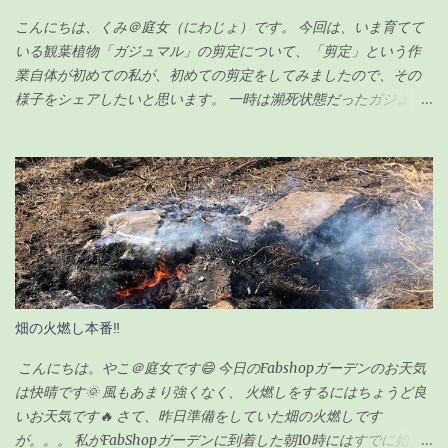
こんにちは、くみ＠庭女（にわじょ）です。 今回は、いま育てて
いる観葉植物「ガジュマル」の剪定について、「剪定」という作
業自体が初めての私が、初めての剪定をしてみましたので、その
様子をシェアしたいと思います。 一時は瀕死状態だったガジュマ
ルですが（その時の記事は こちら ）、わずか100円のエナジード
リンク（栄養剤w）で無事に復活を遂げ、その後、順調に生長して
いました。 現在の様子がこちらです↓（2020年6月23日） ちなみ
に前回の記事の時（復活後）は、これくらいでした↓（2020年5月
17日） 見事に背が伸びて、葉っぱの数も増えました。 さすがに、
背が伸び過ぎてきたので「剪定」をすることにしました。 剪定を
するにあたり、ちょっと調べてみました。 ガジュマルの剪定のポ
イント 時期は5〜6月が良い 全体的に想定サイズよりも小さく剪定
する 切ったところは「癒合剤（ゆごうざい）」をつける 剪定後は
畑の火燃し本番‼
水分の蒸発量が減るので水やりは控えめにする ざっとこんな感じ
でした。 ガジュマルの剪定の時期 ガジュマルの剪定は種類が2つ
こんにちは。やこ＠庭女です😄 今日のFabshopガーデンのお天気
あるようです。 「 切り戻し 」 と言って、必要ない枝を切って形を
は快晴です🌞 風もあまり強くなく、 火燃しをするにはちょうど良
整えるものと、 「 丸坊主 」 と言って、枝を全部切り落として幹だ
いお天気です🔥 さて、昨日準備をしていた畑の火燃しです
けの状態にするものとがあり、今回のウチのガジュマルの場合
が。。。 私がFabShopガーデンに到着した朝10時にはすでに始ま