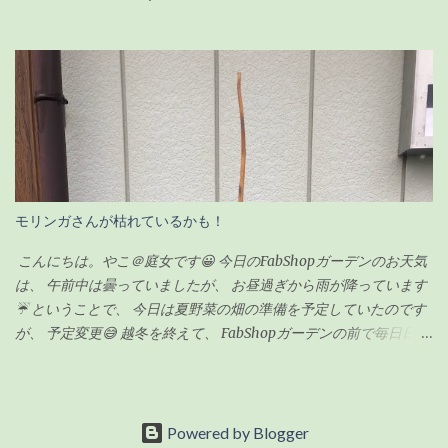
は、形を整えるのが目的なので「切り戻し」という作業になりま
っていました💦 というのも、 畑の師匠が朝寒いのにも関わらず、
す。 剪定の時期も適した時期があるらしく、 切り戻しの場合、
7時から作業を始めてくれていました😅 師匠！ありがとうございま
5〜6月が適している ようです。 6月って・・今じゃん！！って事
す🙏 昨日集めた雑草や木の枝などはほとんど灰になっていました❗
で、ちょうど良いタイミングでした。 ちなみに「丸坊主」の場合
私もまだ集めきれていなかった雑草をかき集めてきて、 火燃しに
は、回復するのに時間がかかるので、5月くらいにした方が良いみ
参加しましたよ👍 お昼頃にはほとんどのものを燃やし終わり、 後
たいです。 癒合剤って何？必要なの？ 初めて聞く言葉だったので
は自然に火が消えるのを待つだけです。 炎は見えませんが、 まだ
調べてみました。 雑菌を防ぐ為の保護剤のようなもの 切り口から
中のほうは火がくすぶっている状態です🔥 この後はたまに灰を広
水分や養分が流れないようにする為のもの 人間でいう「かさぶ
げながら自然に鎮火するのを、 土お越しをしながら待ちます✋ 灰
た」のような役割をする なるほど！これは必要だよね！って事
に水をかけない理由としては、 この灰はじゃが芋を植えるとき
モリンガさんが枯れているかも！
で、ホームセンターへ癒合剤とやらを買いに出かけました。
に、 切り口につけたり、 畑にまいて土に漉き込んで利用するため
・・・が！癒合剤と言う商品名のものが見つからず、ググりまし
です。 循環農業？というやつなのでしょうかね😁 それではまた👩
こんにちは。やこ＠庭女です😀 今日のFabShopガーデンのお天気
た。 「 カルスメイト 」 という商品名のものが見つかったので、手
✋
は、 午前中は曇っていましたが、 お昼過ぎから雨が降っています
にとって値段を確認。 意外とお...
☔ ということで、 今日は夏野菜の畑の準備を予定していたのです
が、 予定変更😅 越冬を終えて、 FabShopガーデンの前で毎日日向
ぼっこをしているモリンガさんの幹が、 オレンジ色というか、 黄
色っぽい色に変色してしまったので枯れてしまったのかしらとい
う不安に😰 よくわからないので、 植木鉢を一回り大きいサイズに
するために、 植え替えをしようと思います。 準備をしたのは新し
Powered by Blogger