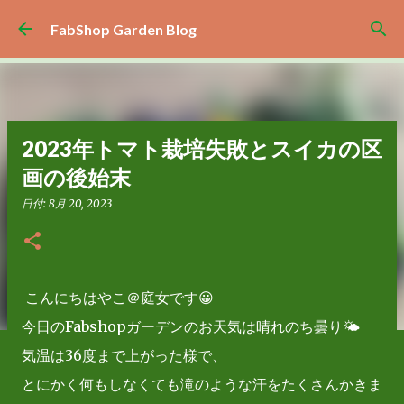
スキップしてメイン コンテンツに移動
FabShop Garden Blog
2023年トマト栽培失敗とスイカの区
画の後始末
日付:
8月 20, 2023
こんにちはやこ＠庭女です😀
今日のFabshopガーデンのお天気は晴れのち曇り🌤
気温は36度まで上がった様で、
とにかく何もしなくても滝のような汗をたくさんかきま