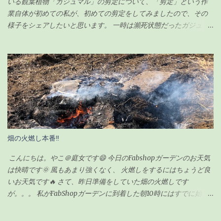
いる観葉植物「ガジュマル」の剪定について、「剪定」という作
業自体が初めての私が、初めての剪定をしてみましたので、その
様子をシェアしたいと思います。 一時は瀕死状態だったガジュマ
ルですが（その時の記事は こちら ）、わずか100円のエナジード
リンク（栄養剤w）で無事に復活を遂げ、その後、順調に生長して
いました。 現在の様子がこちらです↓（2020年6月23日） ちなみ
に前回の記事の時（復活後）は、これくらいでした↓（2020年5月
17日） 見事に背が伸びて、葉っぱの数も増えました。 さすがに、
背が伸び過ぎてきたので「剪定」をすることにしました。 剪定を
するにあたり、ちょっと調べてみました。 ガジュマルの剪定のポ
イント 時期は5〜6月が良い 全体的に想定サイズよりも小さく剪定
する 切ったところは「癒合剤（ゆごうざい）」をつける 剪定後は
畑の火燃し本番‼
水分の蒸発量が減るので水やりは控えめにする ざっとこんな感じ
でした。 ガジュマルの剪定の時期 ガジュマルの剪定は種類が2つ
こんにちは。やこ＠庭女です😄 今日のFabshopガーデンのお天気
あるようです。 「 切り戻し 」 と言って、必要ない枝を切って形を
は快晴です🌞 風もあまり強くなく、 火燃しをするにはちょうど良
整えるものと、 「 丸坊主 」 と言って、枝を全部切り落として幹だ
いお天気です🔥 さて、昨日準備をしていた畑の火燃しです
けの状態にするものとがあり、今回のウチのガジュマルの場合
が。。。 私がFabShopガーデンに到着した朝10時にはすでに始ま
は、形を整えるのが目的なので「切り戻し」という作業になりま
っていました💦 というのも、 畑の師匠が朝寒いのにも関わらず、
す。 剪定の時期も適した時期があるらしく、 切り戻しの場合、
7時から作業を始めてくれていました😅 師匠！ありがとうございま