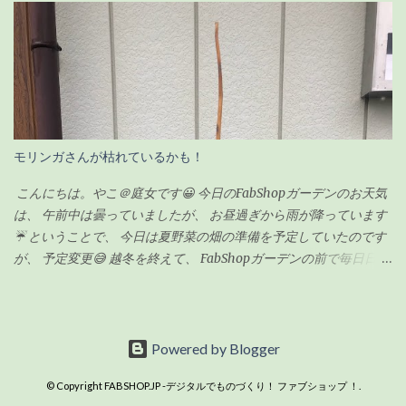
5〜6月が適している ようです。 6月って・・今じゃん！！って事
す🙏 昨日集めた雑草や木の枝などはほとんど灰になっていました❗
で、ちょうど良いタイミングでした。 ちなみに「丸坊主」の場合
私もまだ集めきれていなかった雑草をかき集めてきて、 火燃しに
は、回復するのに時間がかかるので、5月くらいにした方が良いみ
参加しましたよ👍 お昼頃にはほとんどのものを燃やし終わり、 後
たいです。 癒合剤って何？必要なの？ 初めて聞く言葉だったので
は自然に火が消えるのを待つだけです。 炎は見えませんが、 まだ
調べてみました。 雑菌を防ぐ為の保護剤のようなもの 切り口から
中のほうは火がくすぶっている状態です🔥 この後はたまに灰を広
水分や養分が流れないようにする為のもの 人間でいう「かさぶ
げながら自然に鎮火するのを、 土お越しをしながら待ちます✋ 灰
た」のような役割をする なるほど！これは必要だよね！って事
に水をかけない理由としては、 この灰はじゃが芋を植えるとき
モリンガさんが枯れているかも！
で、ホームセンターへ癒合剤とやらを買いに出かけました。
に、 切り口につけたり、 畑にまいて土に漉き込んで利用するため
・・・が！癒合剤と言う商品名のものが見つからず、ググりまし
です。 循環農業？というやつなのでしょうかね😁 それではまた👩
こんにちは。やこ＠庭女です😀 今日のFabShopガーデンのお天気
た。 「 カルスメイト 」 という商品名のものが見つかったので、手
✋
は、 午前中は曇っていましたが、 お昼過ぎから雨が降っています
にとって値段を確認。 意外とお...
☔ ということで、 今日は夏野菜の畑の準備を予定していたのです
が、 予定変更😅 越冬を終えて、 FabShopガーデンの前で毎日日向
ぼっこをしているモリンガさんの幹が、 オレンジ色というか、 黄
色っぽい色に変色してしまったので枯れてしまったのかしらとい
う不安に😰 よくわからないので、 植木鉢を一回り大きいサイズに
するために、 植え替えをしようと思います。 準備をしたのは新し
Powered by Blogger
い植木鉢と鉢底石と排水溝用のネットと培養土です。 培養土は今
© Copyright FABSHOP.JP -デジタルでものづくり！ ファブショップ ！.
まで違う植物に使っていたものをしばらく天日干しにしていたも