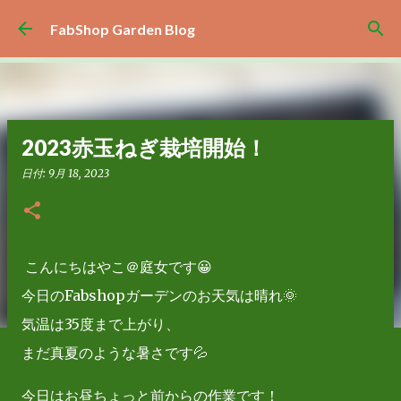
スキップしてメイン コンテンツに移動
FabShop Garden Blog
2023赤玉ねぎ栽培開始！
日付:
9月 18, 2023
こんにちはやこ＠庭女です😀
今日のFabshopガーデンのお天気は晴れ🌞
気温は35度まで上がり、
まだ真夏のような暑さです💦
今日はお昼ちょっと前からの作業です！