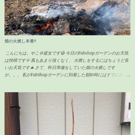
に前回の記事の時（復活後）は、これくらいでした↓（2020年5月
17日） 見事に背が伸びて、葉っぱの数も増えました。 さすがに、
背が伸び過ぎてきたので「剪定」をすることにしました。 剪定を
するにあたり、ちょっと調べてみました。 ガジュマルの剪定のポ
イント 時期は5〜6月が良い 全体的に想定サイズよりも小さく剪定
する 切ったところは「癒合剤（ゆごうざい）」をつける 剪定後は
畑の火燃し本番‼
水分の蒸発量が減るので水やりは控えめにする ざっとこんな感じ
でした。 ガジュマルの剪定の時期 ガジュマルの剪定は種類が2つ
こんにちは。やこ＠庭女です😄 今日のFabshopガーデンのお天気
あるようです。 「 切り戻し 」 と言って、必要ない枝を切って形を
は快晴です🌞 風もあまり強くなく、 火燃しをするにはちょうど良
整えるものと、 「 丸坊主 」 と言って、枝を全部切り落として幹だ
いお天気です🔥 さて、昨日準備をしていた畑の火燃しです
けの状態にするものとがあり、今回のウチのガジュマルの場合
が。。。 私がFabShopガーデンに到着した朝10時にはすでに始ま
は、形を整えるのが目的なので「切り戻し」という作業になりま
っていました💦 というのも、 畑の師匠が朝寒いのにも関わらず、
す。 剪定の時期も適した時期があるらしく、 切り戻しの場合、
7時から作業を始めてくれていました😅 師匠！ありがとうございま
5〜6月が適している ようです。 6月って・・今じゃん！！って事
す🙏 昨日集めた雑草や木の枝などはほとんど灰になっていました❗
で、ちょうど良いタイミングでした。 ちなみに「丸坊主」の場合
私もまだ集めきれていなかった雑草をかき集めてきて、 火燃しに
は、回復するのに時間がかかるので、5月くらいにした方が良いみ
参加しましたよ👍 お昼頃にはほとんどのものを燃やし終わり、 後
たいです。 癒合剤って何？必要なの？ 初めて聞く言葉だったので
は自然に火が消えるのを待つだけです。 炎は見えませんが、 まだ
調べてみました。 雑菌を防ぐ為の保護剤のようなもの 切り口から
中のほうは火がくすぶっている状態です🔥 この後はたまに灰を広
水分や養分が流れないようにする為のもの 人間でいう「かさぶ
げながら自然に鎮火するのを、 土お越しをしながら待ちます✋ 灰