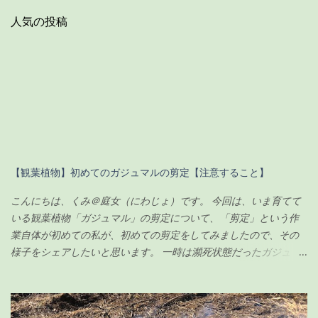
人気の投稿
【観葉植物】初めてのガジュマルの剪定【注意すること】
こんにちは、くみ＠庭女（にわじょ）です。 今回は、いま育てて
いる観葉植物「ガジュマル」の剪定について、「剪定」という作
業自体が初めての私が、初めての剪定をしてみましたので、その
様子をシェアしたいと思います。 一時は瀕死状態だったガジュマ
ルですが（その時の記事は こちら ）、わずか100円のエナジード
リンク（栄養剤w）で無事に復活を遂げ、その後、順調に生長して
いました。 現在の様子がこちらです↓（2020年6月23日） ちなみ