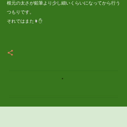
根元の太さが鉛筆より少し細いくらいになってから行う
つもりです。
それではまた👩✋
コ
メ
ン
ト