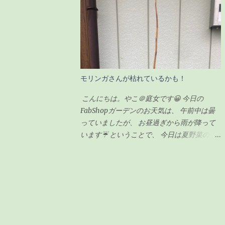
感じでした。 ガジュマルの剪定の時期 ガジ
匠が朝寒いのにも関わらず、 7時から作業を
ュマルの剪定は種類が2つあるようです。 「
始めてくれていました😅 師匠！ありがとう
切り戻し 」 と言って、必要ない枝を切って
ございます🙏 昨日集めた雑草や木の枝など
形を整えるものと、 「 丸坊主 」 と言って、
はほとんど灰になっていました❗ 私もまだ集
枝を全部切り落として幹だけの状態にするも
めきれていなかった雑草をかき集めてきて、
のとがあり、今回のウチのガジュマルの場合
火燃しに参加しましたよ👍 お昼頃にはほと
モリンガさんが枯れているかも！
は、形を整えるのが目的なので「切り戻し」
んどのものを燃やし終わり、 後は自然に火
という作業になります。 剪定の時期も適し
が消えるのを待つだけです。 炎は見えませ
こんにちは。やこ＠庭女です😀 今日の
た時期があるらしく、 切り戻しの場合、5〜
んが、 まだ中のほうは火がくすぶっている
FabShopガーデンのお天気は、 午前中は曇
6月が適している ようです。 6月って・・今
状態です🔥 この後はたまに灰を広げながら
っていましたが、 お昼過ぎから雨が降って
じゃん！！って事で、ちょうど良いタイミン
自然に鎮火するのを、 土お越しをしながら
います☔ ということで、 今日は夏野菜の畑
グでした。 ちなみに「丸坊主」の場合は、
待ちます✋ 灰に水をかけない理由としては、
の準備を予定していたのですが、 予定変更
回復するのに時間がかかるので、5月くらい
この灰はじゃが芋を植えるときに、 切り口
😅 越冬を終えて、 FabShopガーデンの前で
にした方が良いみたいです。 癒合剤って
につけたり、 畑にまいて土に漉き込んで利
毎日日向ぼっこをしているモリンガさんの幹
何？必要なの？ 初めて聞く言葉だったので
用するためです。 循環農業？というやつな
が、 オレンジ色というか、 黄色っぽい色に
調べてみました。 雑菌を防ぐ為の保護剤の
のでしょうかね😁 それではまた👩✋
変色してしまったので枯れてしまったのかし
ようなもの 切り口から水分や養分が流れな
らという不安に😰 よくわからないので、 植
いようにする為のもの 人間でいう「かさぶ
木鉢を一回り大きいサイズにするために、