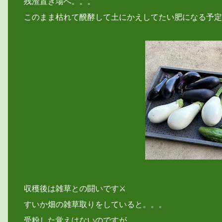
残渣置き場へ。。。
このまま枯れて醗酵して土にかえしてたい肥になる予定
収穫後は雑草との闘いです⚔
すいか畑の雑草取りをしていると。。。
受粉した覚えはないのですが、