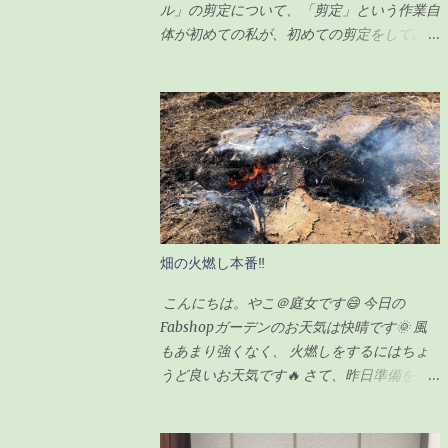
ル」の剪定について、「剪定」という作業自
体が初めての私が、初めての剪定をしてみま
したので、その様子をシェアしたいと思いま
す。 一時は瀕死状態だったガジュマルです
が（その時の記事は こちら ）、わずか100
円のエナジードリンク（栄養剤w）で無事に
復活を遂げ、その後、順調に生長していまし
た。 現在の様子がこちらです↓（2020年6月
23日） ちなみに前回の記事の時（復活後）
は、これくらいでした↓（2020年5月17日）
見事に背が伸びて、葉っぱの数も増えまし
畑の火燃し本番‼
た。 さすがに、背が伸び過ぎてきたので
「剪定」をすることにしました。 剪定をす
こんにちは。やこ＠庭女です😄 今日の
るにあたり、ちょっと調べてみました。 ガ
Fabshopガーデンのお天気は快晴です🌞 風
ジュマルの剪定のポイント 時期は5〜6月が
もあまり強くなく、 火燃しをするにはちょ
良い 全体的に想定サイズよりも小さく剪定
うど良いお天気です🔥 さて、昨日準備をし
する 切ったところは「癒合剤（ゆごうざ
ていた畑の火燃しですが。。。 私が
い）」をつける 剪定後は水分の蒸発量が減
FabShopガーデンに到着した朝10時にはすで
るので水やりは控えめにする ざっとこんな
に始まっていました💦 というのも、 畑の師