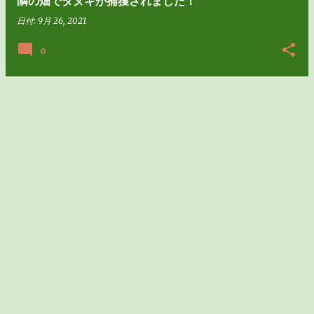
隣の畑でタヌキが捕獲されました！
日付:
9月 26, 2021
0